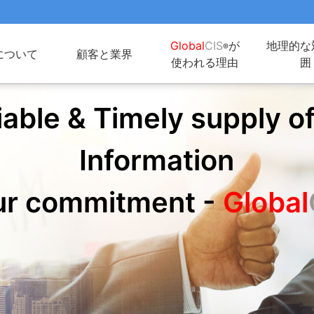
Global
CIS
が
地理的な
®
について
顧客と業界
使われる理由
囲
iable & Timely supply of
Information
our commitment -
Global