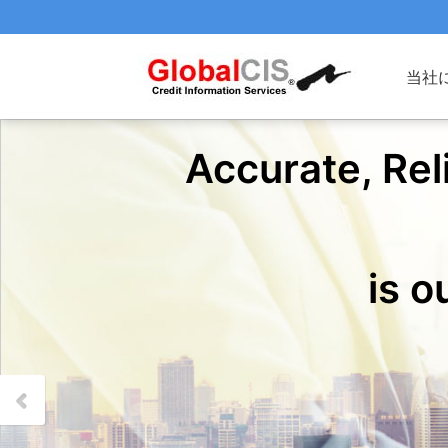
当社
Accurate, Rel
is 