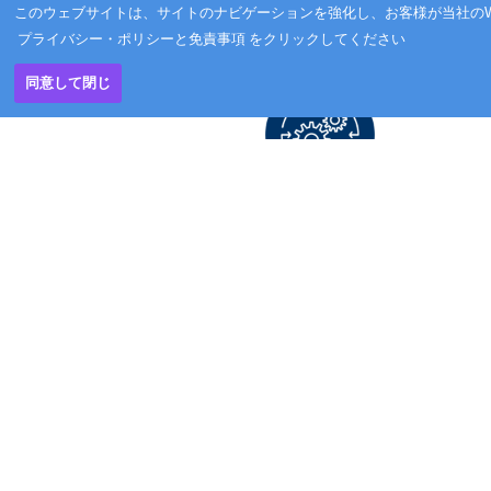
このウェブサイトは、サイトのナビゲーションを強化し、お客様が当社のW
プライバシー・ポリシーと免責事項
をクリックしてください
同意して閉じ
標準及びカスタマイズされたソリ
ューション
当社は標準製品だけでなく、顧客/再販業者
固有の要件をもっともよく満たすカスタマ
イズされたソリューションを提供していま
す。