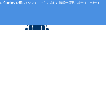
Cookieを使用しています。さらに詳しい情報が必要な場合は、当社の
ワールドワイドにサポート
Global
CIS
の専門家または地域の現地顧
®
客担当者による迅速で有能なオンサイト・
サポートを提供します。