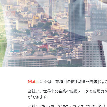
Global
CIS
は、業務用の信用調査報告書およ
®
当社は、世界中の企業の信用データと信用力
ができます。
当社は230カ国、240のオフィスに1,20